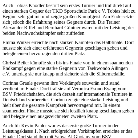
Auch Tobias Knödler bestritt sein erstes Turnier und traf direkt auf
einen starken Gegner der TKD Sportschule Park e.V. Tobias hielt zu
Beginn sehr gut mit und zeigte großen Kampfgeist. Am Ende setzte
sich jedoch die Erfahrung seines Gegners durch. Die Trainer
Alexander Riffel und Bernhard Güntner waren mit der Leistung der
beiden Nachwuchskämpfer sehr zufrieden.
Emma Winzer erreichte nach starken Kämpfen das Halbfinale. Dort
musste sie sich einer erfahrenen Gegnerin geschlagen geben und
belegte einen hervorragenden dritten Platz.
Chrissi Beiler kämpfte sich bis ins Finale vor. In einem spannenden
Endkampf gegen eine starke Gegnerin von Taekwondo Ailingen
e.V. unterlag sie nur knapp und sicherte sich die Silbermedaille.
Corinna Graule gewann ihre Vorkämpfe souverän und stand
verdient im Finale. Dort traf sie auf Veronica Esono Eyang vom
BSV Friedrichshafen, die sich derzeit auf internationale Turniere in
Deutschland vorbereitet. Corinna zeigte eine starke Leistung und
hielt über die gesamte Kampfzeit hervorragend mit. In einem
spannenden Finale musste sie sich letztlich knapp geschlagen geben
und belegte einen ausgezeichneten zweiten Platz.
Auch für Kevin Pauler war es das erste große Turnier in der
Leistungsklasse 1. Nach erfolgreichen Vorkämpfen erreichte er das
Finale. Dort stand ihm mit Yahya Al Ghotany vom BSV