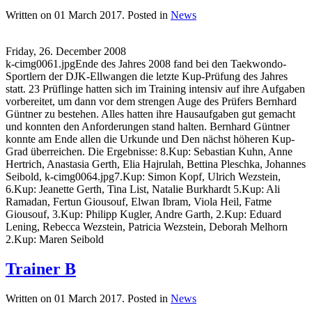
Written on
01 March 2017
. Posted in
News
Friday, 26. December 2008
k-cimg0061.jpgEnde des Jahres 2008 fand bei den Taekwondo-
Sportlern der DJK-Ellwangen die letzte Kup-Prüfung des Jahres
statt. 23 Prüflinge hatten sich im Training intensiv auf ihre Aufgaben
vorbereitet, um dann vor dem strengen Auge des Prüfers Bernhard
Güntner zu bestehen. Alles hatten ihre Hausaufgaben gut gemacht
und konnten den Anforderungen stand halten. Bernhard Güntner
konnte am Ende allen die Urkunde und Den nächst höheren Kup-
Grad überreichen. Die Ergebnisse: 8.Kup: Sebastian Kuhn, Anne
Hertrich, Anastasia Gerth, Elia Hajrulah, Bettina Pleschka, Johannes
Seibold, k-cimg0064.jpg7.Kup: Simon Kopf, Ulrich Wezstein,
6.Kup: Jeanette Gerth, Tina List, Natalie Burkhardt 5.Kup: Ali
Ramadan, Fertun Giousouf, Elwan Ibram, Viola Heil, Fatme
Giousouf, 3.Kup: Philipp Kugler, Andre Garth, 2.Kup: Eduard
Lening, Rebecca Wezstein, Patricia Wezstein, Deborah Melhorn
2.Kup: Maren Seibold
Trainer B
Written on
01 March 2017
. Posted in
News