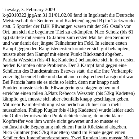
Tuesday, 3. February 2009
k-p2010322.jpgAm 31.01/01.02.09 fand in Ingolstadt die Deutsche
Meisterschaft der Senioren und Kadetten(Jugend B) im Taekwondo
statt. 5 Sportler der DJK-Ellwangen waren mit der SG-Ostalb vor
Ort, um sich die begehrten Titel zu erkämpfen. Nico Scholz (bis 61
kg) startete mit seinen 16 Jahren zum ersten Mal bei den Senioren
und war damit der jüngste Teilnehmer im Feld. In seinem ersten
Kampf gegen den Ranglistenersten konnte er sich gut behaupten,
musste aber den Kampf mit einem Punkt Rückstand abgeben.
Patricia Wezstein (bis 41 kg Kadetten) behauptete sich in den ersten
beiden Kämpfen ohne Probleme. Der 3.Kampf fand gegen eine
Schülerin des Bundestrainers Esteves statt, die alle ihre Vorkämpfe
vorzeitig beendet hatte und damit auch entsprechend ausgeruht war.
Bei Patricia hatte sie es nicht so leicht, denn nur knapp nach
Punkten musste sich die Ellwangerin geschlagen geben und
erreichte einen tollen 3.Platz Rebecca Wezstein (bis 52kg Kadetten)
kämpfte gut, musste sich aber ebenfalls knapp geschlagen geben.
Mit mehr Kampferfahrung ist sicherlich auch hier noch mehr
rauszuholen. Philipp Kugler (bis 41kg Kadetten) wurde leider auch
ein Opfer der miserablen Punktrichterleistung, denn ein klarer
Kopftreffer von ihm wurde nicht gewertet und so musste er
enttäuscht die Begegnung mit einem Punkt Rückstand abgeben.
Nico Güntner (bis 57kg Kadetten) stand im Finale gegen einen
Schüler des Jugendbundestrainers. Zwei Runden lang musste Nico