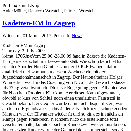
Prüfung zum 1.Kup
Anke Müller, Rebecca Wezstein, Patricia Wezstein
Kadetten-EM in Zagrep
Written on
01 March 2017
. Posted in
News
Kadetten-EM in Zagrep
Thursday, 2. July 2009
k-img_1705.jpgVom 25.06.-28.06.09 fand in Zagrep die Kadetten-
Europameisterschaft im Taekwondo statt. Wie schon berichtet hat
sich der Sportler Nico Güntner von der DJK-Ellwangen dafür
qualifiziert und war nun an diesem Wochenende mit der
Jugendnationalmannschaft in Zagrep. Der Nationaltrainer Holger
Wunderlich war für das Coaching von Nico in der Gewichtsklasse
bis 57 kg verantwortlich. Die erste Begegnung gegen Albanien war
für Nico kein Problem. Klar konnte er diesen Kampf gewinnen,
obwohl er kurz von Schluß noch einen unerlaubten Fauststoß in
Gesicht bekam. Der Gegner wurde dann noch disqualifiziert, was
am klaren Ergebnis aber nichts änderte. Nach kurzen schmerzenden
Minuten war der Ellwanger wieder fit und so ging es im nächsten
Kampf gegen Frankreich. Nachdem Nico die erste Runde total
verschlafen hatte, konnte er sich in Runde zwei wieder ranarbeiten.
In der letzten Runde wurde der Gegner taktisch umgestellt, sodaß