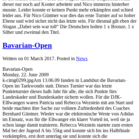
dieser nur noch auf Konter arbeitete und Nico immerzu hinterher
musste. Leider konnte er keinen Punkt mehr erkämpfen und schied
leider aus. Für Nico Güntner war dies das erste Turnier auf so hoher
Ebene und wird sicher nicht das letzte sein. Für diesmal gilt eben der
Slogan „Dabei sein war toll“ Die Deutschen holten 1 x Bronze, 1 x
Silber und zweimal den Titel.
Bavarian-Open
Written on
01 March 2017
. Posted in
News
Bavarian-Open
Monday, 22. June 2009
k-cimg0299.jpgAm 13.06.09 fanden in Landshut die Bavarian-
Open im Taekwondo statt. Dieses Turnier war das letzte
Punkteturnier dieses halb Jahr für alle, die sich Punkte fürs
Landeskader und Bundeskader sichern wollen. Für die DJK-
Elllwangen waren Patricia und Rebecca Wezstein mit am Start und
beide machten ihre Sache zur vollsten Zufriedenheit des Coaches
Bernhard Güntner. Wieder war die elektronische Weste von Adidas
im Einsatz, was für die Ellwanger ein klarer Vorteil ist, weil sie ja
schon lange damit trainieren. Rebecca Wezstein startete zum ersten
Mal bei der Jugend A bis 55kg und konnte sich bis ins Halbfinale
vorkämpfen, erst dort unterlag sie und konnte sich die