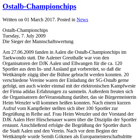
Ostalb-Championchips
Written on
01 March 2017
. Posted in
News
Ostalb-Championchips
Tuesday, 7. July 2009
Die Sieger der Mannschaftswertung
Am 27.06.2009 fanden in Aalen die Ostalb-Championchips im
Taekwondo statt. Die Aalener Greuthalle war von den
Organisatoren der DJK Aalen und Ellwangen für die ca. 120
Sportler aus dem In- und Ausland gut vorbereitet, so daß die
Wettkämpfe zügig über die Bühne gebracht werden konnten. 20
verschiedene Vereine waren der Einladung der SG-Ostalb gerne
gefolgt, um auch wieder einmal mit der elektronischen Kampfweste
der Firma adidas Erfahrungen zu sammeln. Außerdem freuten sich
die Organisatoren derVeranstaltung darüber, das sie Bürgermeisterin
Heim Wenzler will kommen heißen konnten. Nach einem kurzen
Aufruf vom Kampfleiter stellten sich über 100 Sportler zur
Begrüßung in Reihe auf. Frau Heim Wenzler und der Vorstand der
DJK Aalen Herr Hirschenauer waren über die Disziplin der Sportler
erstaunt. Anschließend erfolgte die Begrüßung der Sportler durch
die Stadt Aalen und den Verein. Nach vor dem Beginn der
Wettkämpfe wurde Semih Gökmen als Europameisterschaftsdritte