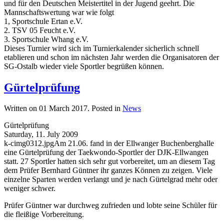
und für den Deutschen Meistertitel in der Jugend geehrt. Die
Mannschaftswertung war wie folgt
1, Sportschule Ertan e.V.
2. TSV 05 Feucht e.V.
3. Sportschule Whang e.V.
Dieses Turnier wird sich im Turnierkalender sicherlich schnell
etablieren und schon im nächsten Jahr werden die Organisatoren der
SG-Ostalb wieder viele Sportler begrüßen können.
Gürtelprüfung
Written on
01 March 2017
. Posted in
News
Gürtelprüfung
Saturday, 11. July 2009
k-cimg0312.jpgAm 21.06. fand in der Ellwanger Buchenberghalle
eine Gürtelprüfung der Taekwondo-Sportler der DJK-Ellwangen
statt. 27 Sportler hatten sich sehr gut vorbereitet, um an diesem Tag
dem Prüfer Bernhard Güntner ihr ganzes Können zu zeigen. Viele
einzelne Sparten werden verlangt und je nach Gürtelgrad mehr oder
weniger schwer.
Prüfer Güntner war durchweg zufrieden und lobte seine Schüler für
die fleißige Vorbereitung.