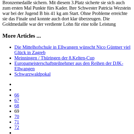
Bronzemedaille sichern. Mit diesem 3.Platz sicherte sie sich auch
zum ersten Mal Punkte fürs Kader. Ihre Schwester Patricia Wezstein
war bei der Jugend B bis 41 kg am Start. Ohne Probleme erreichte
sie das Finale und konnte auch dort klar überzeugen. Die
Goldmedaille war der verdiente Lohn für eine tolle Leistung
More Articles ...
Die Mittelhofschule in Ellwangen wünscht Nico Güntner viel
Glück in Zagreb
Meinningen / Thüringen der 8.Kelten-Cup
Europameisterschaftsteilnehmer aus den Reihen der DJK-
Ellwangen
Schwarzwaldpokal
66
67
68
69
70
71
72