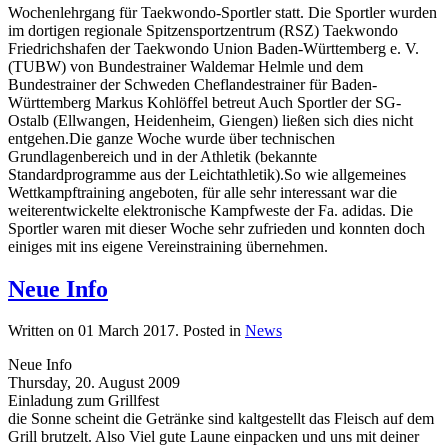
Wochenlehrgang für Taekwondo-Sportler statt. Die Sportler wurden
im dortigen regionale Spitzensportzentrum (RSZ) Taekwondo
Friedrichshafen der Taekwondo Union Baden-Württemberg e. V.
(TUBW) von Bundestrainer Waldemar Helmle und dem
Bundestrainer der Schweden Cheflandestrainer für Baden-
Württemberg Markus Kohlöffel betreut Auch Sportler der SG-
Ostalb (Ellwangen, Heidenheim, Giengen) ließen sich dies nicht
entgehen.Die ganze Woche wurde über technischen
Grundlagenbereich und in der Athletik (bekannte
Standardprogramme aus der Leichtathletik).So wie allgemeines
Wettkampftraining angeboten, für alle sehr interessant war die
weiterentwickelte elektronische Kampfweste der Fa. adidas. Die
Sportler waren mit dieser Woche sehr zufrieden und konnten doch
einiges mit ins eigene Vereinstraining übernehmen.
Neue Info
Written on
01 March 2017
. Posted in
News
Neue Info
Thursday, 20. August 2009
Einladung zum Grillfest
die Sonne scheint die Getränke sind kaltgestellt das Fleisch auf dem
Grill brutzelt. Also Viel gute Laune einpacken und uns mit deiner