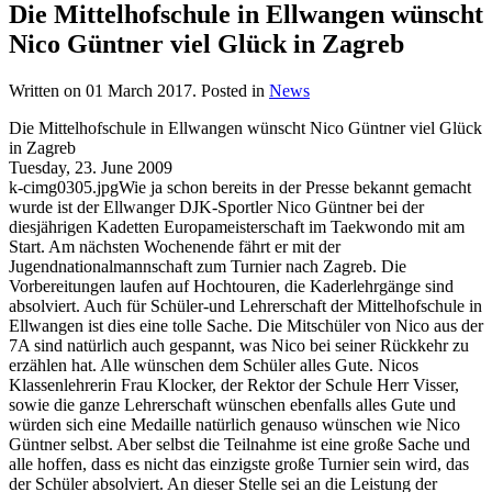
Die Mittelhofschule in Ellwangen wünscht
Nico Güntner viel Glück in Zagreb
Written on
01 March 2017
. Posted in
News
Die Mittelhofschule in Ellwangen wünscht Nico Güntner viel Glück
in Zagreb
Tuesday, 23. June 2009
k-cimg0305.jpgWie ja schon bereits in der Presse bekannt gemacht
wurde ist der Ellwanger DJK-Sportler Nico Güntner bei der
diesjährigen Kadetten Europameisterschaft im Taekwondo mit am
Start. Am nächsten Wochenende fährt er mit der
Jugendnationalmannschaft zum Turnier nach Zagreb. Die
Vorbereitungen laufen auf Hochtouren, die Kaderlehrgänge sind
absolviert. Auch für Schüler-und Lehrerschaft der Mittelhofschule in
Ellwangen ist dies eine tolle Sache. Die Mitschüler von Nico aus der
7A sind natürlich auch gespannt, was Nico bei seiner Rückkehr zu
erzählen hat. Alle wünschen dem Schüler alles Gute. Nicos
Klassenlehrerin Frau Klocker, der Rektor der Schule Herr Visser,
sowie die ganze Lehrerschaft wünschen ebenfalls alles Gute und
würden sich eine Medaille natürlich genauso wünschen wie Nico
Güntner selbst. Aber selbst die Teilnahme ist eine große Sache und
alle hoffen, dass es nicht das einzigste große Turnier sein wird, das
der Schüler absolviert. An dieser Stelle sei an die Leistung der