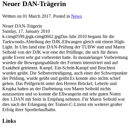
Neuer DAN-Trägerin
Written on
01 March 2017
. Posted in
News
Neuer DAN-Trägerin
Sunday, 17. January 2010
k-cimg0599.jpgk-cimg0602.jpgDas Jahr 2010 begann für die
Taekwondo-Abteilung der DJK-Ellwangen gleich mit einem High-
Light. In Ulm fand eine DAN-Prüfung der TUBW statt und Maren
Seibold von der DJK war eine der Prüflinge, die sich für dieses
große Event sehr gut vorbereitet hatte. In monatelanger Vorbereitung
wurden die Bewegungsabläufe der Formen intensiviert und auf
Exaktheit getrimmt. Kampf, Ein-Schritt-Kampf und Bruchtest
wurden geübt. Die Selbstverteidigung, auch einer der Schwerpunkte
der Prüfung, wurde geübt und geübt.Es konnte also nichts schief
gehen. Das Prüfgericht unter den Herren Brückel, Leberle und
Krupka hatten an der Darbietung von Maren Seibold nichts
auszusetzen und so konnte die Ellwangerin mit sehr guten Noten
den 1.DAN mit Stolz in Empfang nehmen. Für Maren Seibold war
dies nach der Erlangung der Trainer-C-Lizenz ein weiterer großer
Erfolg ihrer Sportlerlaufbahn.
Links